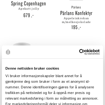
Spring Copenhagen
Pärlans
apekatt jolly
Pärlans Konfektyr
679
,-
appelsinkrokan
m/melkesjokolade
195
,-
Denne nettsiden bruker cookies
Vi bruker informasjonskapsler blant annet for å
Suomi Hvit
UTSOLGT
gjenkjenne deg som bruker i form av et anonymt id-
ROSENTHAL
nummer. Denne identifiseringen gjøres for å analysere
Staub
aromakopp m/skål 52cl
trafikken på nettstedet og for å oppnå mer presis og
Staub
969
,-
relevant markedsføring i form av målretting av annonser.
artisjokkgryte 3l grønn
For markedsføringsformål deler vi informasjon om