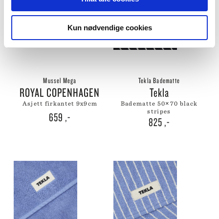
Kun nødvendige cookies
Mussel Mega
Tekla Badematte
ROYAL COPENHAGEN
Tekla
asjett firkantet 9x9cm
badematte 50×70 black
stripes
659
,-
825
,-