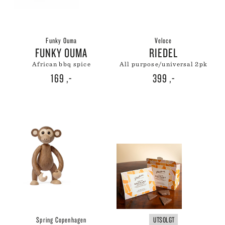
Funky Ouma
Veloce
FUNKY OUMA
RIEDEL
african bbq spice
all purpose/universal 2pk
169
,-
399
,-
Spring Copenhagen
UTSOLGT