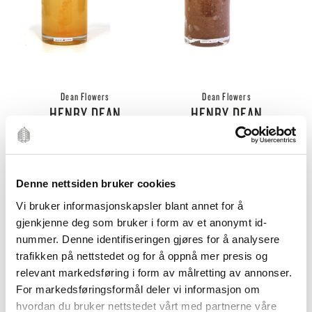
Dean Flowers
Dean Flowers
HENRY DEAN
HENRY DEAN
lyslykt 13x10cm
lyslykt 13x10cm coco
canteloupe
490
,-
490
,-
Denne nettsiden bruker cookies
Vi bruker informasjonskapsler blant annet for å
gjenkjenne deg som bruker i form av et anonymt id-
nummer. Denne identifiseringen gjøres for å analysere
trafikken på nettstedet og for å oppnå mer presis og
relevant markedsføring i form av målretting av annonser.
For markedsføringsformål deler vi informasjon om
hvordan du bruker nettstedet vårt med partnerne våre