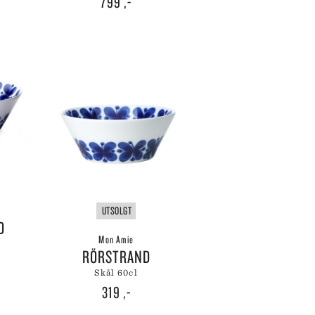
799
,-
UTSOLGT
D
Mon Amie
RÖRSTRAND
skål 60cl
319
,-