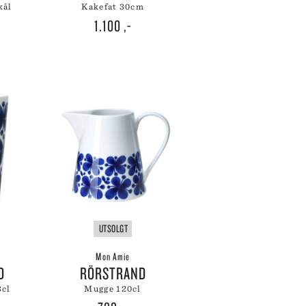
kål
WÜSTHOF
kakefat 30cm
1.100
,-
YAXELL
ZALTO
ZASSENHAUS
ZONE DENMARK
UTSOLGT
Mon Amie
D
RÖRSTRAND
3cl
mugge 120cl