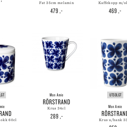
 CREUSET
fat 35cm melamin
kaffekopp m/s
479
,-
469
,-
HMANN GLASS
ND DNA
NGE PARTICULIER
ZE MOUTON COLLECTION
NGBY PORCELÆN
LGT
Mon Amie
UTSOLGT
RÖRSTRAND
mie
Mon Amie
krus 34cl
TRAND
RÖRSTRAN
289
,-
lokk 60cl
krus u/hank 3