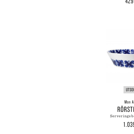
42
UTSO
Mon A
RÖRS
serverings
1.0