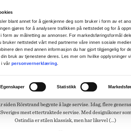
HENT KOSTNADSFRITT I ALLE VÅRE BUTIKKER, ELLER SENDT HJEM FOR 99KR.
ookies
ler blant annet for å gjenkjenne deg som bruker i form av et an
ngen gjøres for å analysere trafikken på nettstedet og for å opp
i form av målretting av annonser. For markedsføringsformål dele
 bruker nettstedet vårt med partnerne våre innen sosiale medie
L BORDET
TIL KJØKKENET
INTERIØR
ACCESSORIES
TILBU
inere den med annen informasjon du har gjort tilgjengelig for d
 din bruk av tjenestene deres. Les mer om hvilke opplysninger v
BACKE MAGASIN
 i vår
personvernerklæring
.
ASER
M-R
RÖRSTRAND
LEVERING
MARIMEKKO
Egenskaper
Statistikk
Markedsfø
NST
MATEUS
SEI
NEDRE FOSS
r siden Rörstrand begynte å lage servise. Idag, flere generas
RM LIVING
NORTHERN
GGJO
NOVOFORM
GRYTER & PANNER
d Sveriges mest ettertraktede servise. Med designikoner so
DUFTLYS
IZIPIZI
SERVISER
ISK FORLAG
OLSSON & JENSEN
Ostindia er stilen klassisk, men har likevel (...)
NKY OUMA
P.F. CANDLE
VINGLASS