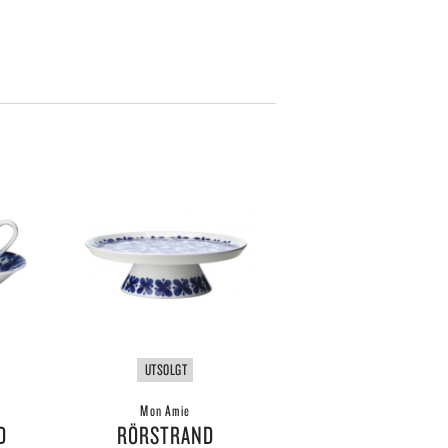
SKULTUNA
BAR & VINUTSTYR
BESTIKK
SOLBERG SPINDERI
SPEGELS
SPODE
ET
SPREKENHUS
SPRING COPENHAGEN
STAUB
STELTON
STILLEBEN
STOFF NAGEL
SVERRE SÆTRE
SWAROVSKI
SWELL
TEKLA
VERDEN
VINDING
UTSOLGT
VOLUSPA
Mon Amie
WATERFORD
D
RÖRSTRAND
WEDGWOOD