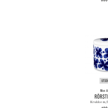
LE
LE
LI
LI
LI
LY
UTSO
Mon A
RÖRS
krukke m/