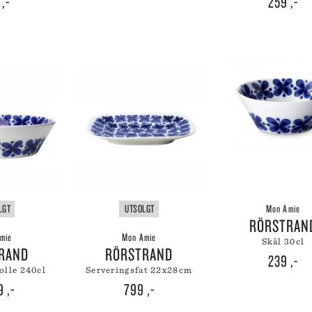
9
,-
259
,-
LGT
UTSOLGT
Mon Amie
RÖRSTRAN
mie
Mon Amie
skål 30cl
TRAND
RÖRSTRAND
239
,-
bolle 240cl
serveringsfat 22x28cm
39
,-
799
,-