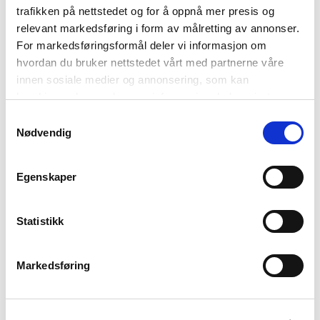
trafikken på nettstedet og for å oppnå mer presis og
relevant markedsføring i form av målretting av annonser.
For markedsføringsformål deler vi informasjon om
hvordan du bruker nettstedet vårt med partnerne våre
innen sosiale medier og annonsering, som kan
kombinere den med annen informasjon du har gjort
tilgjengelig for dem, eller som de har samlet inn gjennom
Samtykkevalg
din bruk av tjenestene deres. Les mer om hvilke
Nødvendig
Oiva
Oiva
opplysninger vi samler og hva vi ber om samtykke til i
MARIMEKKO
MARIMEKKO
vår
personvernerklæring
.
kaffekopp 2dl hvit
krus 2,5dl hvit
Egenskaper
190
,-
180
,-
Statistikk
Markedsføring