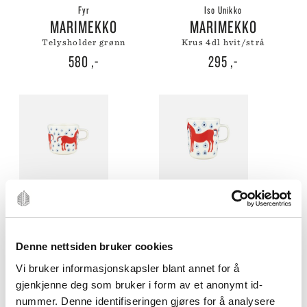
Fyr
Iso Unikko
MARIMEKKO
MARIMEKKO
telysholder grønn
krus 4dl hvit/strå
580
,-
295
,-
UTSOLGT
UTSOLGT
Musta Tamma
Musta Tamma
MARIMEKKO
MARIMEKKO
Denne nettsiden bruker cookies
kaffekopp 2dl
krus 2,5dl
Vi bruker informasjonskapsler blant annet for å
hvit/rødoransje/lyseblå
hvit/rødoransje/lyseblå
230
,-
255
,-
gjenkjenne deg som bruker i form av et anonymt id-
nummer. Denne identifiseringen gjøres for å analysere