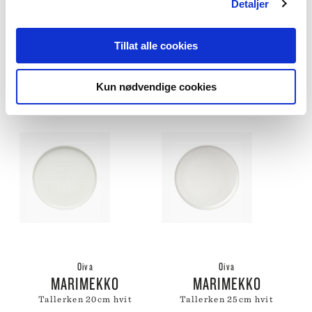
Detaljer
Oiva
Oiva
Tillat alle cookies
MARIMEKKO
MARIMEKKO
skål 5dl hvit
tallerken 15x12cm hvit
Kun nødvendige cookies
240
,-
190
,-
Oiva
Oiva
MARIMEKKO
MARIMEKKO
tallerken 20cm hvit
tallerken 25cm hvit