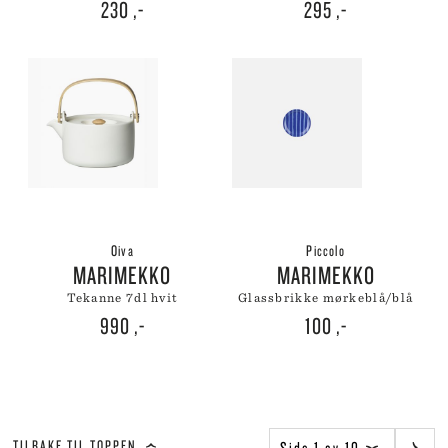
230
,-
295
,-
Oiva
Piccolo
MARIMEKKO
MARIMEKKO
tekanne 7dl hvit
glassbrikke mørkeblå/blå
990
,-
100
,-
TILBAKE TIL TOPPEN
Side 1 av 10