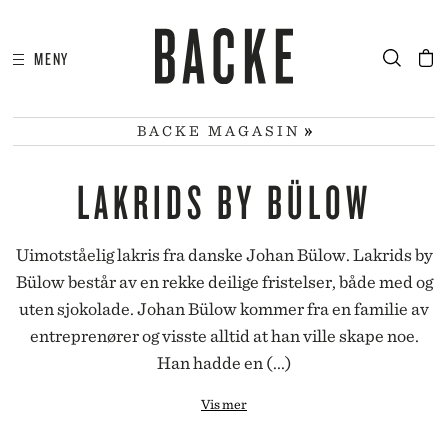
MENY
I
HA
BACKE MAGASIN
LAKRIDS BY BÜLOW
Uimotståelig lakris fra danske Johan Bülow. Lakrids by
Bülow består av en rekke deilige fristelser, både med og
uten sjokolade. Johan Bülow kommer fra en familie av
entreprenører og visste alltid at han ville skape noe.
Han hadde en (...)
Vis mer