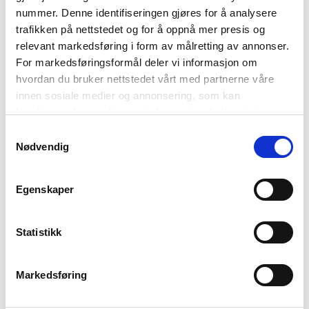
nummer. Denne identifiseringen gjøres for å analysere
trafikken på nettstedet og for å oppnå mer presis og
UTSOLGT
UTSOLGT
relevant markedsføring i form av målretting av annonser.
Lakrids
Lakrids
For markedsføringsformål deler vi informasjon om
Lakrids By Bülow
Lakrids By Bülow
hvordan du bruker nettstedet vårt med partnerne våre
lakris 115g lime crackle
lakris 115g peaches
innen sosiale medier og annonsering, som kan
135
,-
135
,-
kombinere den med annen informasjon du har gjort
tilgjengelig for dem, eller som de har samlet inn gjennom
Samtykkevalg
din bruk av tjenestene deres. Les mer om hvilke
Nødvendig
opplysninger vi samler og hva vi ber om samtykke til i
vår
personvernerklæring
.
Egenskaper
Statistikk
Markedsføring
UTSOLGT
Lakrids