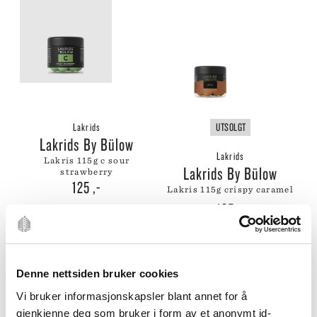
Lakrids
UTSOLGT
Lakrids By Bülow
Lakrids
lakris 115g c sour
Lakrids By Bülow
strawberry
125
,-
lakris 115g crispy caramel
135
,-
Denne nettsiden bruker cookies
Vi bruker informasjonskapsler blant annet for å
gjenkjenne deg som bruker i form av et anonymt id-