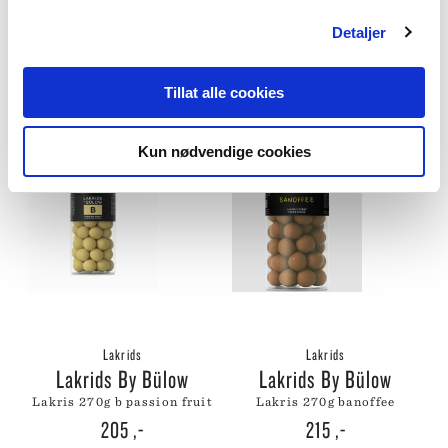
Lakrids By Bülow
Detaljer
Lakrids
lakris 270g a original
Lakrids By Bülow
205
,-
lakris 115g strawberry &
Tillat alle cookies
cream love
135
,-
Kun nødvendige cookies
Lakrids
Lakrids
Lakrids By Bülow
Lakrids By Bülow
lakris 270g b passion fruit
lakris 270g banoffee
205
,-
215
,-