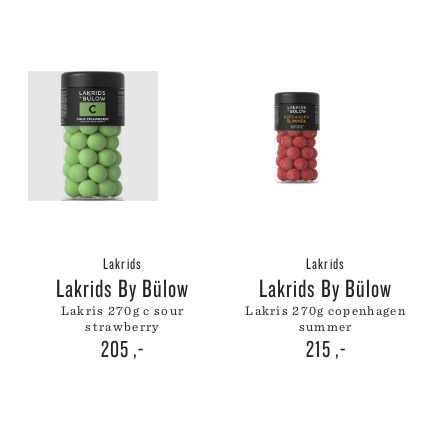
Lakrids
Lakrids
Lakrids By Bülow
Lakrids By Bülow
lakris 270g c sour
lakris 270g copenhagen
strawberry
summer
205
,-
215
,-