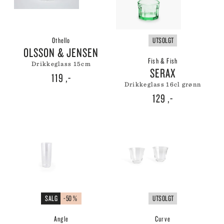
Othello
UTSOLGT
OLSSON & JENSEN
Fish & Fish
drikkeglass 15cm
SERAX
119
,-
drikkeglass 16cl grønn
129
,-
SALG
-50 %
UTSOLGT
Angle
Curve