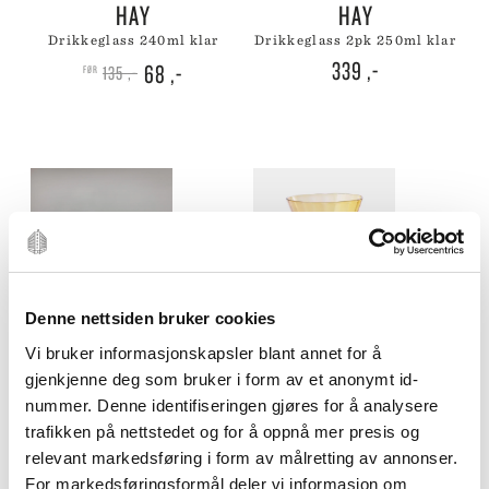
HAY
HAY
drikkeglass 240ml klar
drikkeglass 2pk 250ml klar
Opprinnelig
Nåværende
339
,-
68
,-
135
,-
pris
pris
var:
er:
135 ,-.
68 ,-.
Denne nettsiden bruker cookies
Vi bruker informasjonskapsler blant annet for å
Odette
Boule
gjenkjenne deg som bruker i form av et anonymt id-
OLSSON & JENSEN
OLSSON & JENSEN
nummer. Denne identifiseringen gjøres for å analysere
drikkeglass 8,5cm
drikkeglass amber
trafikken på nettstedet og for å oppnå mer presis og
99
,-
99
,-
relevant markedsføring i form av målretting av annonser.
For markedsføringsformål deler vi informasjon om