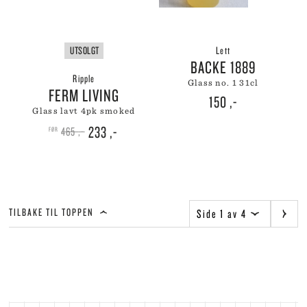
UTSOLGT
Lett
BACKE 1889
Ripple
glass no. 1 31cl
FERM LIVING
150
,-
glass lavt 4pk smoked
Opprinnelig
Nåværende
233
,-
465
,-
pris
pris
var:
er:
465 ,-.
233 ,-.
TILBAKE TIL TOPPEN
Side 1 av 4