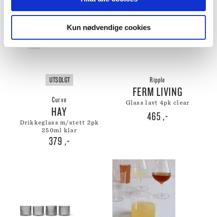
Kun nødvendige cookies
UTSOLGT
Ripple
FERM LIVING
Curve
glass lavt 4pk clear
HAY
465
,-
drikkeglass m/stett 2pk
250ml klar
379
,-