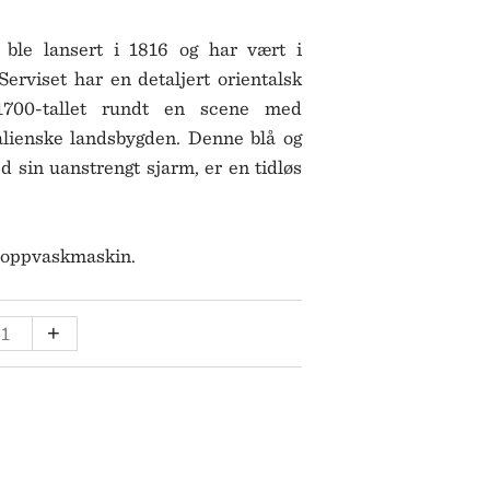
SKULTUNA
BAR & VINUTSTYR
BESTIKK
SOLBERG SPINDERI
n ble lansert i 1816 og har vært i
SPEGELS
erviset har en detaljert orientalsk
SPODE
ET
1700-tallet rundt en scene med
SPREKENHUS
SPRING COPENHAGEN
talienske landsbygden. Denne blå og
STAUB
d sin uanstrengt sjarm, er en tidløs
STELTON
STILLEBEN
STOFF NAGEL
i oppvaskmaskin.
SVERRE SÆTRE
SWAROVSKI
SWELL
TEMUGGE
+
TEKLA
LL
VERDEN
VINDING
VOLUSPA
WATERFORD
WEDGWOOD