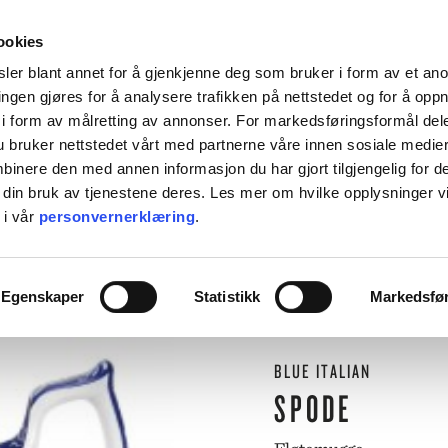
HENT KOSTNADSFRITT I ALLE VÅRE BUTIKKER, ELLER SENDT HJEM FOR 99KR.
ookies
ler blant annet for å gjenkjenne deg som bruker i form av et an
ngen gjøres for å analysere trafikken på nettstedet og for å opp
i form av målretting av annonser. For markedsføringsformål dele
 bruker nettstedet vårt med partnerne våre innen sosiale medie
L BORDET
TIL KJØKKENET
INTERIØR
ACCESSORIES
TILBU
inere den med annen informasjon du har gjort tilgjengelig for d
 din bruk av tjenestene deres. Les mer om hvilke opplysninger v
BACKE MAGASIN
 i vår
personvernerklæring
.
ASER
M-R
⟵
Butikk
Til bordet
Serviser
Fløtemugge
LEVERING
MARIMEKKO
Egenskaper
Statistikk
Markedsfø
NST
MATEUS
SEI
NEDRE FOSS
RM LIVING
NORTHERN
BLUE ITALIAN
GGJO
NOVOFORM
GRYTER & PANNER
DUFTLYS
IZIPIZI
SERVISER
SPODE
ISK FORLAG
OLSSON & JENSEN
NKY OUMA
P.F. CANDLE
VINGLASS