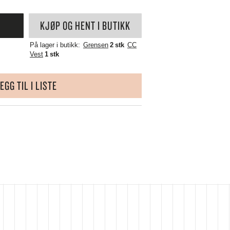
WÜSTHOF
YAXELL
KJØP OG HENT I BUTIKK
ZALTO
ZASSENHAUS
På lager i butikk:
Grensen
2 stk
CC
ZONE DENMARK
Vest
1 stk
EGG TIL I LISTE