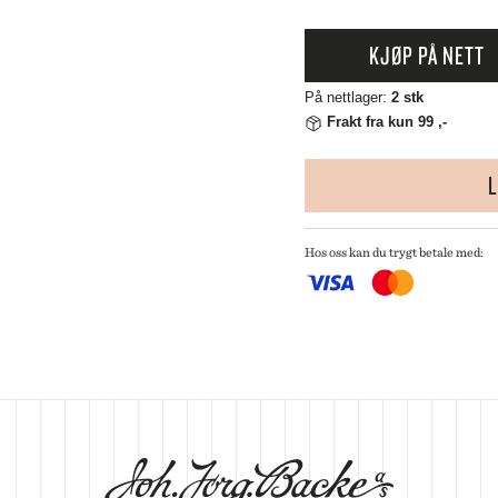
 CREUSET
HMANN GLASS
KJØP PÅ NETT
ND DNA
NGE PARTICULIER
På nettlager:
2 stk
ZE MOUTON COLLECTION
Frakt fra kun 99 ,-
NGBY PORCELÆN
L
Hos oss kan du trygt betale med: