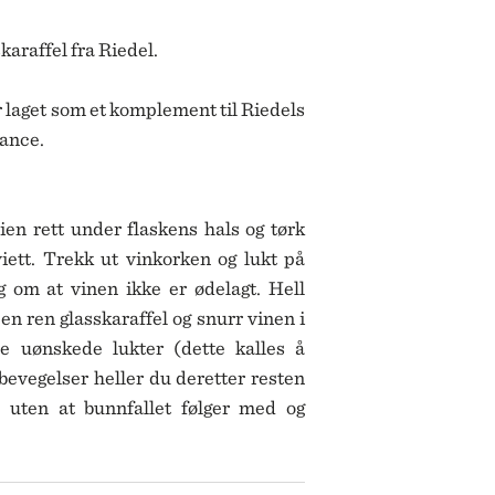
SKULTUNA
BAR & VINUTSTYR
BESTIKK
SOLBERG SPINDERI
araffel fra Riedel.
SPEGELS
SPODE
ET
 laget som et komplement til Riedels
SPREKENHUS
SPRING COPENHAGEN
mance.
STAUB
STELTON
STILLEBEN
ien rett under flaskens hals og tørk
STOFF NAGEL
ett. Trekk ut vinkorken og lukt på
SVERRE SÆTRE
g om at vinen ikke er ødelagt. Hell
SWAROVSKI
en ren glasskaraffel og snurr vinen i
SWELL
ne uønskede lukter (dette kalles å
TEKLA
VERDEN
bevegelser heller du deretter resten
VINDING
, uten at bunnfallet følger med og
VOLUSPA
WATERFORD
WEDGWOOD