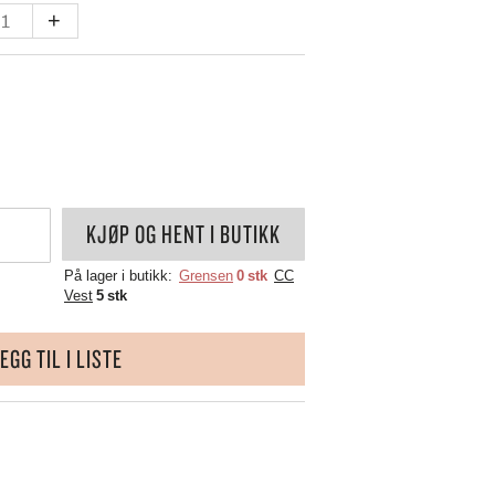
WÜSTHOF
ANTER
+
YAXELL
LL
ZALTO
ZASSENHAUS
ZONE DENMARK
KJØP OG HENT I BUTIKK
På lager i butikk:
Grensen
0 stk
CC
Vest
5 stk
EGG TIL I LISTE