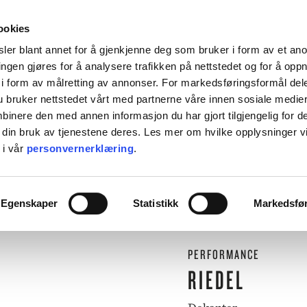
HENT KOSTNADSFRITT I ALLE VÅRE BUTIKKER, ELLER SENDT HJEM FOR 99KR.
ookies
ler blant annet for å gjenkjenne deg som bruker i form av et an
ngen gjøres for å analysere trafikken på nettstedet og for å opp
i form av målretting av annonser. For markedsføringsformål dele
 bruker nettstedet vårt med partnerne våre innen sosiale medie
L BORDET
TIL KJØKKENET
INTERIØR
ACCESSORIES
TILBU
inere den med annen informasjon du har gjort tilgjengelig for d
 din bruk av tjenestene deres. Les mer om hvilke opplysninger v
BACKE MAGASIN
 i vår
personvernerklæring
.
ASER
M-R
⟵
Butikk
Til bordet
Karafler og kanner
Dekanter
LEVERING
MARIMEKKO
Egenskaper
Statistikk
Markedsfø
NST
MATEUS
SEI
NEDRE FOSS
RM LIVING
NORTHERN
PERFORMANCE
GGJO
NOVOFORM
GRYTER & PANNER
DUFTLYS
IZIPIZI
SERVISER
RIEDEL
ISK FORLAG
OLSSON & JENSEN
NKY OUMA
P.F. CANDLE
VINGLASS