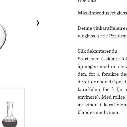
Dekanter
ORG JENSEN
PARAVICINI
SWELL
KNIVSERIER
ORG JENSEN DAMASK
PÄRLANS KONFEKTYR
Maskinprodusert glassk
EN
PEUGEOT
OBAL
PICK A POPPY
SWELL
TIL BAD
Denne vinkaraffelen er
IDELLI
PLESNER PATTERNS
Y
PORTMEIRION
vinglass-serie Perfor
LYSESTAKER
IN STUDIO
PULLMAN PUBLISHING
IT
PULLTEX
Slik dekanterer du:
NRY DEAN
RIEDEL
Start med å skjære fol
YMAT
RIFLE PAPER CO.
åpningen med en servi
LMEGAARD
ROGER ORFEVRE
den, for å forsikre de
MDAKIN
RÖRSTRAND
deretter noen dråper i 
TTALA
ROSENTHAL
karaffelen for å fjer
PIZI
RÖSLE
RS CÉRAMISTES
ROYAL COPENHAGEN
envinere). Med rolige 
STA BODA
av vinen i karaffelen
A BRUKET
blandes med vinen.
KRIDS BY BÜLOW
NGKILDE OG SØN