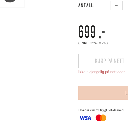
 CREUSET
ANTALL:
DEK
−
HMANN GLASS
ANTA
ND DNA
699
,-
NGE PARTICULIER
ZE MOUTON COLLECTION
NGBY PORCELÆN
( INKL. 25% MVA )
KJØP PÅ NETT
Ikke tilgjengelig på nettlager.
L
Hos oss kan du trygt betale med: