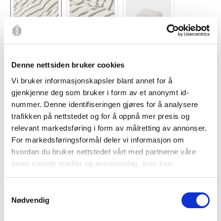
Denne nettsiden bruker cookies
Vi bruker informasjonskapsler blant annet for å
gjenkjenne deg som bruker i form av et anonymt id-
nummer. Denne identifiseringen gjøres for å analysere
trafikken på nettstedet og for å oppnå mer presis og
relevant markedsføring i form av målretting av annonser.
For markedsføringsformål deler vi informasjon om
TEKLA SENGETØY
hvordan du bruker nettstedet vårt med partnerne våre
TEKLA
innen sosiale medier og annonsering, som kan
kombinere den med annen informasjon du har gjort
Dynetrekk 140×200 hopper stripes
tilgjengelig for dem, eller som de har samlet inn gjennom
Samtykkevalg
din bruk av tjenestene deres. Les mer om hvilke
Nødvendig
Dynetrekk fra Tekla vevd med lange bomullsfibre av
opplysninger vi samler og hva vi ber om samtykke til i
høy kvalitet, noe som gjør det både motstandsdyktig og