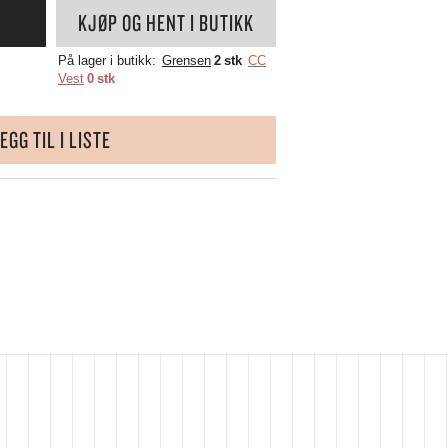
WÜSTHOF
KJØP OG HENT I BUTIKK
YAXELL
ZALTO
På lager i butikk:
Grensen
2 stk
CC
Vest
0 stk
ZASSENHAUS
ZONE DENMARK
EGG TIL I LISTE