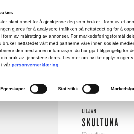
HENT KOSTNADSFRITT I ALLE VÅRE BUTIKKER, ELLER SENDT HJEM FOR 99KR.
ookies
ler blant annet for å gjenkjenne deg som bruker i form av et an
ngen gjøres for å analysere trafikken på nettstedet og for å opp
i form av målretting av annonser. For markedsføringsformål dele
 bruker nettstedet vårt med partnerne våre innen sosiale medie
L BORDET
TIL KJØKKENET
INTERIØR
ACCESSORIES
TILBU
inere den med annen informasjon du har gjort tilgjengelig for d
 din bruk av tjenestene deres. Les mer om hvilke opplysninger v
BACKE MAGASIN
 i vår
personvernerklæring
.
ASER
M-R
⟵
Butikk
Interiør
Vaser
Vase glass
LEVERING
MARIMEKKO
ASER
Egenskaper
Statistikk
Markedsfø
NST
MATEUS
SEI
NEDRE FOSS
RM LIVING
NORTHERN
LILJAN
GGJO
NOVOFORM
GRYTER & PANNER
DUFTLYS
IZIPIZI
SERVISER
SKULTUNA
ISK FORLAG
OLSSON & JENSEN
NKY OUMA
P.F. CANDLE
VINGLASS
DUFTLYS
DUFTLYS
DUFTLYS
DUFTLYS
DUFTLYS
DUFTLYS
IZIPIZI