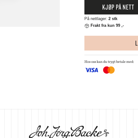
 CREUSET
KJØP PÅ NETT
HMANN GLASS
ND DNA
På nettlager:
2 stk
NGE PARTICULIER
Frakt fra kun 99 ,-
ZE MOUTON COLLECTION
NGBY PORCELÆN
L
Hos oss kan du trygt betale med: