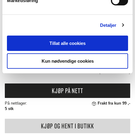
Markedsføring
kirsebæraromaer (0,2%). Ingen tilsatt sukker eller
fargestoffer.
Detaljer
BALSAMICO
ANTALL:
−
+
250
Tillat alle cookies
ML
435
,-
AMARENA
Kun nødvendige cookies
ANTALL
( INKL. 25% MVA )
KJØP PÅ NETT
På nettlager:
Frakt fra kun 99 ,-
5 stk
KJØP OG HENT I BUTIKK